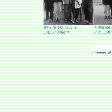
新竹住家後院1961.2.19
台灣新竹國
三毛﹑小瑗與小軍
小瑗﹑三毛
WWW