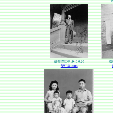
1
成都望江亭1940.6.20
成
望江亭2006