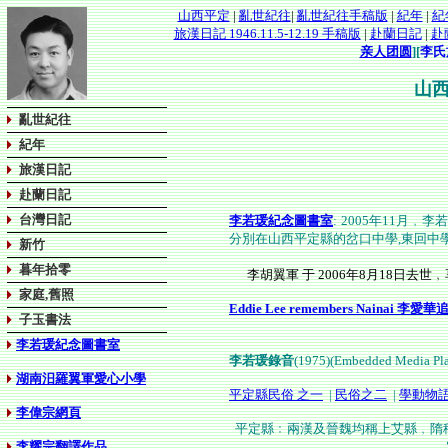
山西平定
|
亂世紀往
|
亂世紀往手稿版
|
紀年
|
紀
旅漢日記 1946.11.5-12.19 手稿版
|
赴蘭日記
|
赴
亲人团圆
][
李氏
山西
亂世紀往
紀年
旅漢日記
赴蘭日記
台灣日記
李若瑗紀念圖書室
:
2005年
11月﹐
李若
分別在山西平定縣的岔口中學,東回中學
新竹
暮年拾零
李胡翼軍 于 2006年8月18日去世﹐
家庭,舊照
Eddie Lee remembers Nainai 李
子玉書法
李若瑗紀念圖書室
李若瑗錄音
(1975)(Embedded Media Pla
湖南汨羅翼軍愛心小學
平定縣民俗 之一
|
民俗之二
|
學動物
李偉宗網頁
平定縣﹕兩漢及晉魏均稱上艾縣﹐隋
李耀宗翻譯作品