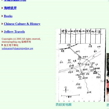
海峽彼岸
Books
Chinese Culture & History
Jeffrey Travels
Copyrights (c) 2005 All rights reserved,
shanxipingding.org 版權所有
版主電子郵址
webmaster@shanxipingding.org
西鎖簧地圖