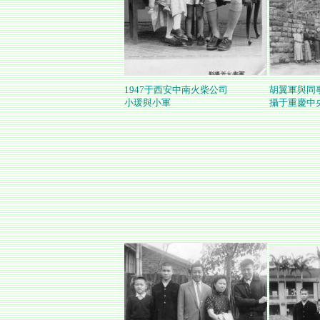
1947于西安中南火柴公司
胡翼軍與同
小瑗與小軍
攝于重慶中